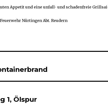
ten Ap­pe­tit und ei­ne un­fall- und scha­den­freie Grill­sai
e Feuerwehr Nürtingen Abt. Reudern
Containerbrand
ng 1, Ölspur