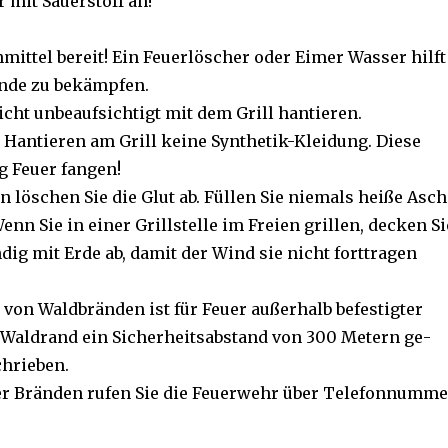
 mit Sau­er­stoff an!
mit­tel be­reit! Ein Feu­er­lö­scher oder Ei­mer Was­ser hilft
n­de zu be­kämp­fen.
cht un­be­auf­sich­tigt mit dem Grill han­tie­ren.
Han­tie­ren am Grill kei­ne Syn­the­tik-Klei­dung. Die­se
g Feu­er fan­gen!
 lö­schen Sie die Glut ab. Fül­len Sie nie­mals hei­ße Asc
Wenn Sie in ei­ner Grill­stel­le im Frei­en gril­len, de­cken Si
n­dig mit Er­de ab, da­mit der Wind sie nicht fort­tra­gen
von Wald­brän­den ist für Feu­er au­ßer­halb be­fes­tig­ter
 Wald­rand ein Si­cher­heits­ab­stand von 300 Me­tern ge­
chrie­ben.
er Brän­den ru­fen Sie die Feu­er­wehr über Te­le­fon­num­m