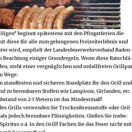
li­gen“ be­ginnt spä­tes­tens mit den Pfingst­fe­ri­en die
mit die­se für al­le zum ge­lun­ge­nen Frei­zeit­er­leb­nis und
ter wird, emp­fielt der Lan­des­feu­er­wehr­ver­band Ba­den-
Be­ach­tung ei­ni­ger Grund­re­geln. Wenn die­se Rat­schlä
den, steht ei­ner ver­gnüg­li­chen und un­fall­frei­en Grill­pa
n We­ge:
n stand­fes­ten und si­che­ren Stand­platz für den Grill und
and zu brenn­ba­ren Stof­fen wie Lam­pi­ons, Gir­lan­den, etc.
­ab­stand von 2-3 Me­tern ist das Min­dest­maß!
es Grills ver­wen­den Sie Tro­cken­brenn­stof­fe oder Gril
als je­doch brenn­ba­re Flüs­sig­kei­ten. Gie­ßen Sie ins­be­
Spi­ri­tus o.ä. in den Grill! Fa­chen Sie das Feu­er nicht mit