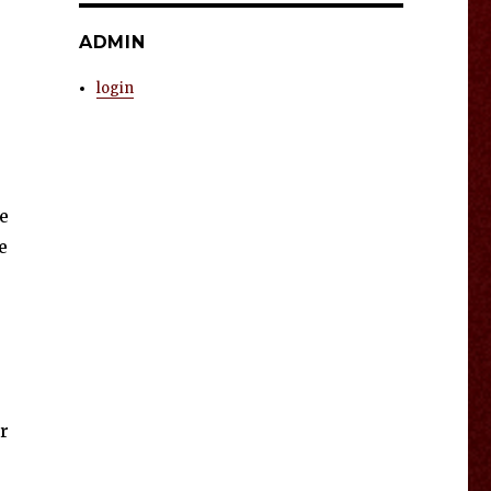
ADMIN
login
he
e
er