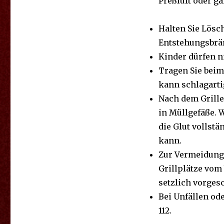
Preß­luft oder gar
Hal­ten Sie Lösch­
Ent­ste­hungs­brä
Kin­der dür­fen ni
Tra­gen Sie beim 
kann schlag­ar­ti
Nach dem Gril­len
in Müll­ge­fä­ße. 
die Glut voll­stä
kann.
Zur Ver­mei­dung 
Grill­plät­ze vom
setz­lich vor­ge­s
Bei Un­fäl­len od
112.