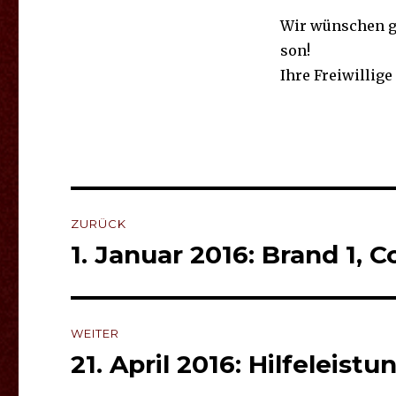
Wir wün­schen gu­
son!
Ihre Freiwillig
Beitragsnavigation
ZURÜCK
1. Januar 2016: Brand 1, 
Vorheriger
Beitrag:
WEITER
21. April 2016: Hilfeleistu
Nächster
Beitrag: