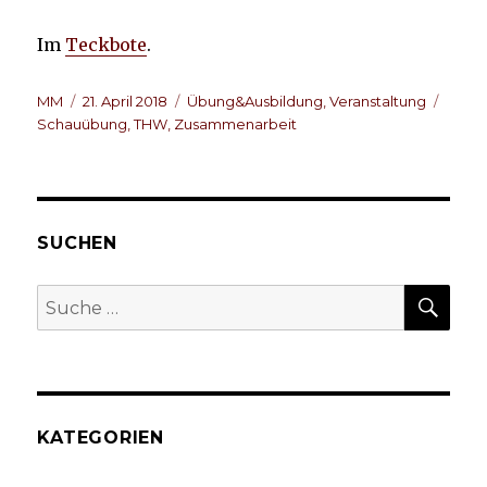
Im
Teckbote
.
Autor
Veröffentlicht
Kategorien
Schla
MM
21. April 2018
Übung&Ausbildung
,
Veranstaltung
am
Schauübung
,
THW
,
Zusammenarbeit
SUCHEN
SU
Suche
nach:
KATEGORIEN