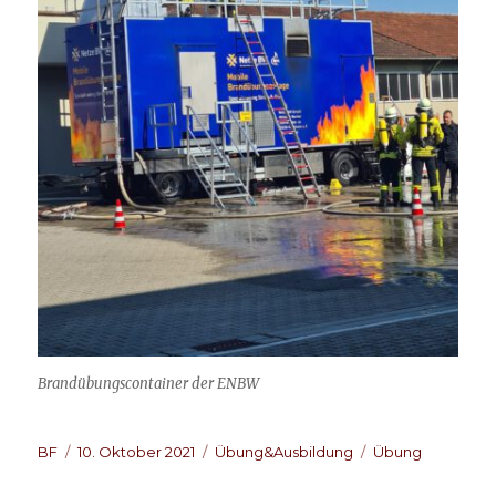
Brandübungscontainer der ENBW
Autor
Veröffentlicht
Kategorien
Schlagwörter
BF
10. Oktober 2021
Übung&Ausbildung
Übung
am