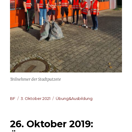
Teilnehmer der Stadtputzete
Autor
Veröffentlicht
Kategorien
BF
3. Oktober 2021
Übung&Ausbildung
am
26. Oktober 2019: