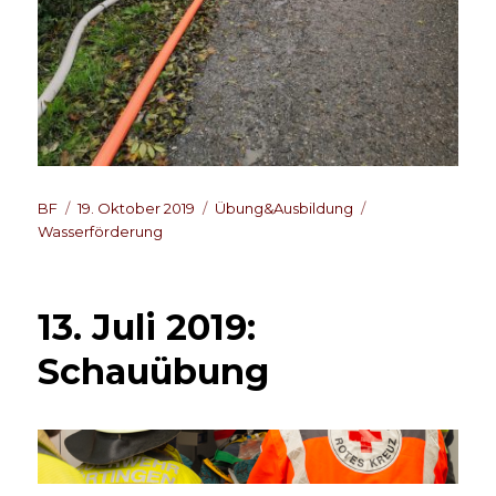
Autor
Veröffentlicht
Kategorien
Schlagwörter
BF
19. Oktober 2019
Übung&Ausbildung
am
Wasserförderung
13. Juli 2019:
Schauübung