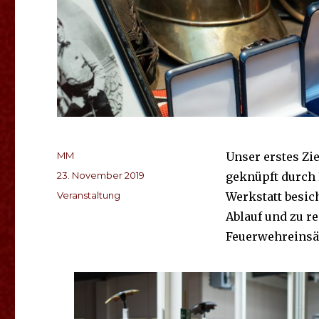
Autor
MM
Unser erstes Zi
Veröffentlicht
23. November 2019
geknüpft durch 
am
Kategorien
Veranstaltung
Werkstatt besic
Ablauf und zu r
Feuerwehreinsä