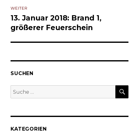
WEITER
13. Januar 2018: Brand 1,
Nächster
Beitrag:
größerer Feuerschein
SUCHEN
SU
Suche
nach:
KATEGORIEN