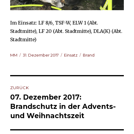
Im Einsatz: LF 8/6, TSF-W, ELW 1 (Abt.
Stadtmitte), LF 20 (Abt. Stadtmitte), DLA(K) (Abt.
Stadtmitte)
Autor
Veröffentlicht
Kategorien
Schlagwörter
MM
31. Dezember 2017
Einsatz
Brand
am
Beitragsnavigation
ZURÜCK
07. Dezember 2017:
Vorheriger
Beitrag:
Brandschutz in der Advents-
und Weihnachtszeit