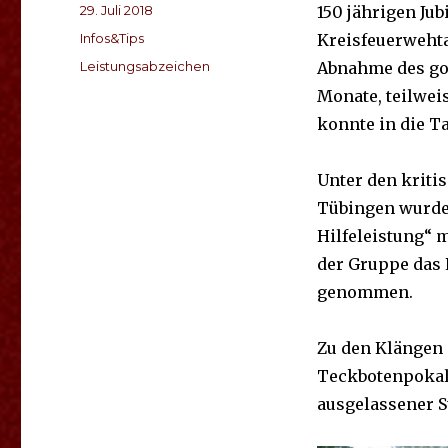
Veröffentlicht
29. Juli 2018
150 jährigen Ju
am
Kategorien
Infos&Tips
Kreisfeuerwehta
Schlagwörter
Leistungsabzeichen
Abnahme des gol
Monate, teilwei
konnte in die T
Unter den kriti
Tübingen wurde
Hilfeleistung“ 
der Gruppe das 
genommen.
Zu den Klängen
Teckbotenpokal 
ausgelassener 