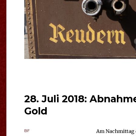
28. Juli 2018: Abnahm
Gold
Autor
BF
Am Nachmittag de