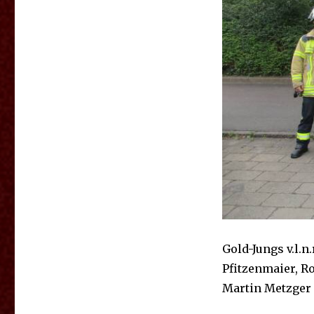
Gold-Jungs v.l.n
Pfitzenmaier, Ro
Martin Metzger 