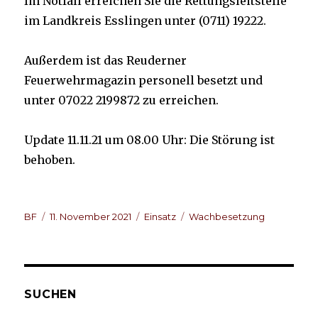
Im Notfall erreichen Sie die Rettungsleitstelle
im Landkreis Esslingen unter (0711) 19222.
Außerdem ist das Reuderner
Feuerwehrmagazin personell besetzt und
unter 07022 2199872 zu erreichen.
Update 11.11.21 um 08.00 Uhr: Die Störung ist
behoben.
Autor
Veröffentlicht
Kategorien
Schlagwörter
BF
11. November 2021
Einsatz
Wachbesetzung
am
SUCHEN