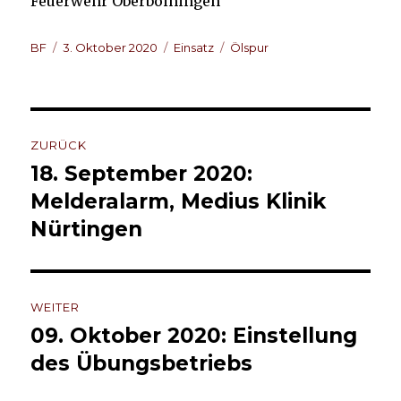
Feuerwehr Oberboihingen
Autor
Veröffentlicht
Kategorien
Schlagwörter
BF
3. Oktober 2020
Einsatz
Ölspur
am
Beitragsnavigation
ZURÜCK
18. September 2020:
Vorheriger
Beitrag:
Melderalarm, Medius Klinik
Nürtingen
WEITER
09. Oktober 2020: Einstellung
Nächster
Beitrag:
des Übungsbetriebs