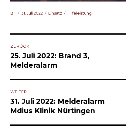
Autor
Veröffentlicht
Kategorien
Schlagwörter
BF
31. Juli 2022
Einsatz
Hilfeleistung
am
Beitragsnavigation
ZURÜCK
25. Juli 2022: Brand 3,
Vorheriger
Beitrag:
Melderalarm
WEITER
31. Juli 2022: Melderalarm
Nächster
Beitrag:
Mdius Klinik Nürtingen