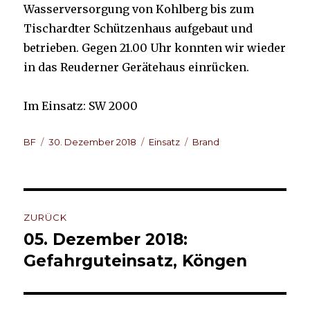
Wasserversorgung von Kohlberg bis zum
Tischardter Schützenhaus aufgebaut und
betrieben. Gegen 21.00 Uhr konnten wir wieder
in das Reuderner Gerätehaus einrücken.
Im Einsatz: SW 2000
Autor
Veröffentlicht
Kategorien
Schlagwörter
BF
30. Dezember 2018
Einsatz
Brand
am
Beitragsnavigation
ZURÜCK
05. Dezember 2018:
Vorheriger
Beitrag:
Gefahrguteinsatz, Köngen