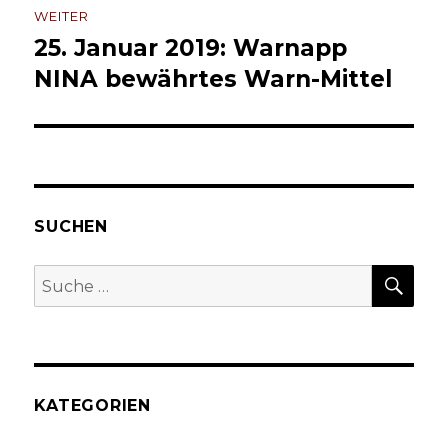
WEITER
25. Januar 2019: Warnapp
Nächster
Beitrag:
NINA bewährtes Warn-Mittel
SUCHEN
SU
Suche
nach:
KATEGORIEN