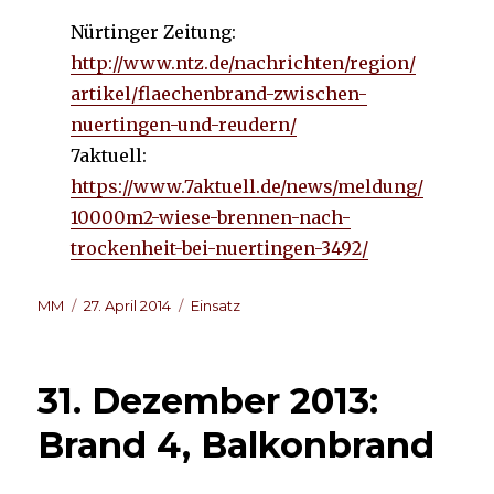
Nürtinger Zeitung:
http://www.ntz.de/nachrichten/region/
artikel/flaechenbrand-zwischen-
nuertingen-und-reudern/
7aktuell:
https://www.7aktuell.de/news/meldung/
10000m2-wiese-brennen-nach-
trockenheit-bei-nuertingen-3492/
Autor
Veröffentlicht
Kategorien
MM
27. April 2014
Einsatz
am
31. Dezember 2013:
Brand 4, Balkonbrand