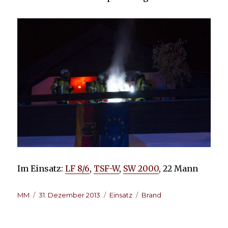
Im Einsatz:
LF 8/6
,
TSF-W
,
SW 2000
, 22 Mann
Autor
Veröffentlicht
Kategorien
Schlagwörter
MM
31. Dezember 2013
Einsatz
Brand
am