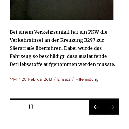
Bei einem Verkehrsunfall hat ein PKW die
Verkehrsinsel an der Kreuzung B297 zur
Säerstraße überfahren. Dabei wurde das
Fahrzeug so beschädigt, dass auslaufende
Betriebsstoffe aufgenommen werden musste.
Autor
Veröffentlicht
Kategorien
Schlagwörter
MM
20. Februar 2013
Einsatz
Hilfeleistung
am
Beitragsnavigation
SEITE
11
VOR
HERI
GE