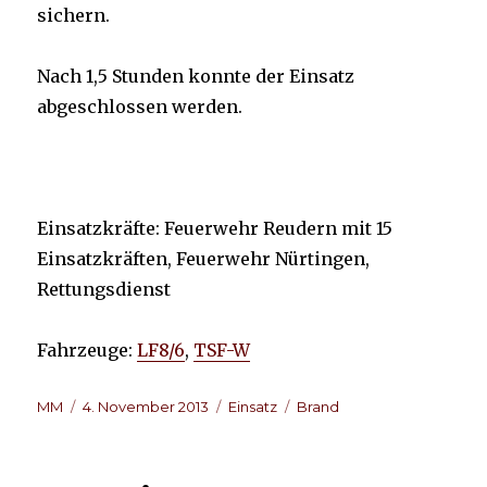
sichern.
Nach 1,5 Stunden konnte der Einsatz
abgeschlossen werden.
Einsatzkräfte: Feuerwehr Reudern mit 15
Einsatzkräften, Feuerwehr Nürtingen,
Rettungsdienst
Fahrzeuge:
LF8/6
,
TSF-W
Autor
Veröffentlicht
Kategorien
Schlagwörter
MM
4. November 2013
Einsatz
Brand
am