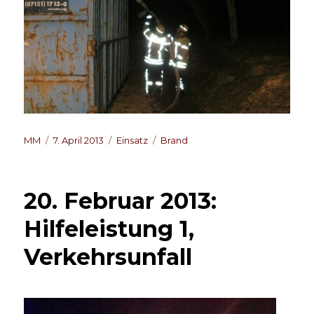
Autor
Veröffentlicht
Kategorien
Schlagwörter
MM
7. April 2013
Einsatz
Brand
am
20. Februar 2013:
Hilfeleistung 1,
Verkehrsunfall