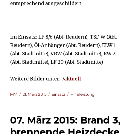
entsprechend ausgeschildert.
Im Einsatz: LF 8/6 (Abt. Reudern), TSF-W (Abt.
Reudern), Öl-Anhänger (Abt. Reudern), ELW 1
(Abt. Stadtmitte), VRW (Abt. Stadtmitte), RW 2
(Abt. Stadtmitte), LF 20 (Abt. Stadtmitte)
Weitere Bilder unter:
7aktuell
Autor
Veröffentlicht
Kategorien
Schlagwörter
MM
21. März 2015
Einsatz
Hilfeleistung
am
07. März 2015: Brand 3,
brennende Heizdecke